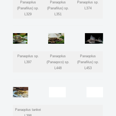
Panaqolus
Panaqolus
Panaqolus sp.
(Panafilus) sp.
(Panafilus) sp.
L374
L329
L351
Panaqolus sp.
Panaqolus
Panaqolus
L397
(Panaqoco) sp.
(Panafilus) sp.
L448
L453
Panaqolus tankei
L398