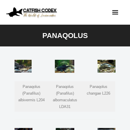
Skip
to
content
PANAQOLUS
Panaqolus
Panaqolus
Panaqolus
(Panafilus)
(Panafilus)
changae L226
albivermis L204
albomaculatus
LDA31